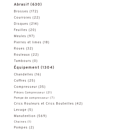
h
Abrasif
(630)
e
Brosses
(172)
Courroies
(22)
r
Disques
(214)
Feuilles
(20)
c
Meules
(97)
h
Pierres et limes
(18)
Roues
(32)
e
Rouleaux
(22)
Tambours
(0)
p
Équipement
(1304)
o
Chandelles
(16)
Coffres
(25)
u
Compresseur
(35)
Pièces Compresseur
(21)
r
Pompe de compresseur
(7)
Crics Rouleurs et Crics Bouteilles
(42)
:
Levage
(5)
Manutention
(569)
Chaines
(1)
Pompes
(2)