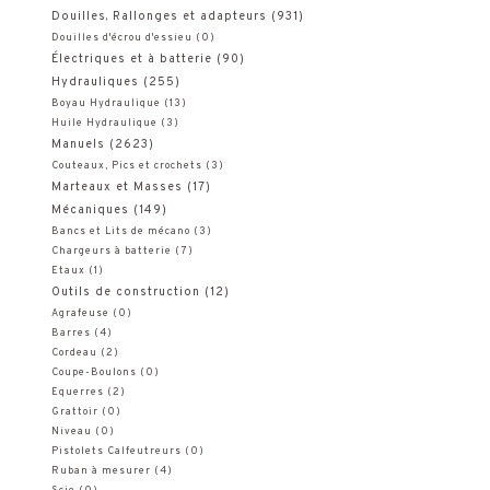
Douilles, Rallonges et adapteurs
(931)
Douilles d'écrou d'essieu
(0)
Électriques et à batterie
(90)
Hydrauliques
(255)
Boyau Hydraulique
(13)
Huile Hydraulique
(3)
Manuels
(2623)
Couteaux, Pics et crochets
(3)
Marteaux et Masses
(17)
Mécaniques
(149)
Bancs et Lits de mécano
(3)
Chargeurs à batterie
(7)
Etaux
(1)
Outils de construction
(12)
Agrafeuse
(0)
Barres
(4)
Cordeau
(2)
Coupe-Boulons
(0)
Equerres
(2)
Grattoir
(0)
Niveau
(0)
Pistolets Calfeutreurs
(0)
Ruban à mesurer
(4)