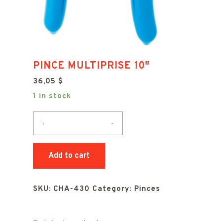
PINCE MULTIPRISE 10″
36,05
$
1 in stock
PINCE
+
-
MULTIPRISE
10"
Add to cart
quantity
SKU:
CHA-430
Category:
Pinces