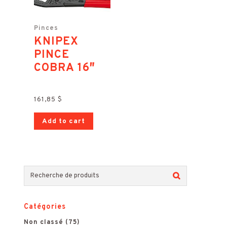
Pinces
KNIPEX
PINCE
COBRA 16″
161,85
$
Add to cart
R
e
Catégories
c
Non classé
(75)