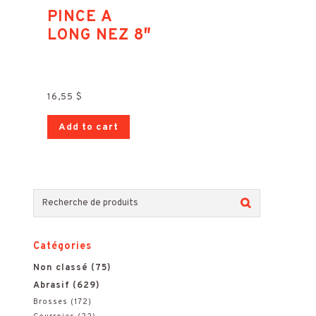
PINCE A
LONG NEZ 8″
16,55
$
Add to cart
R
e
Catégories
c
Non classé
(75)
h
Abrasif
(629)
e
Brosses
(172)