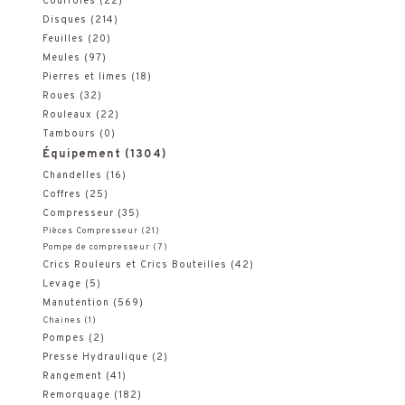
Courroies
(22)
r
Disques
(214)
Feuilles
(20)
c
Meules
(97)
h
Pierres et limes
(18)
Roues
(32)
e
Rouleaux
(22)
Tambours
(0)
p
Équipement
(1304)
o
Chandelles
(16)
Coffres
(25)
u
Compresseur
(35)
Pièces Compresseur
(21)
r
Pompe de compresseur
(7)
Crics Rouleurs et Crics Bouteilles
(42)
:
Levage
(5)
Manutention
(569)
Chaines
(1)
Pompes
(2)
Presse Hydraulique
(2)
Rangement
(41)
Remorquage
(182)