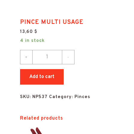
PINCE MULTI USAGE
13,60
$
4 in stock
PINCE
+
-
MULTI
USAGE
Add to cart
quantity
SKU:
NP537
Category:
Pinces
Related products