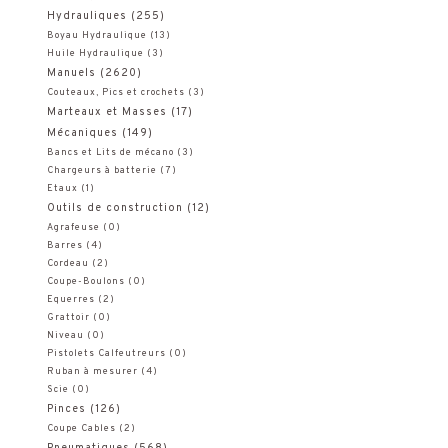
Hydrauliques
(255)
Boyau Hydraulique
(13)
Huile Hydraulique
(3)
Manuels
(2620)
Couteaux, Pics et crochets
(3)
Marteaux et Masses
(17)
Mécaniques
(149)
Bancs et Lits de mécano
(3)
Chargeurs à batterie
(7)
Etaux
(1)
Outils de construction
(12)
Agrafeuse
(0)
Barres
(4)
Cordeau
(2)
Coupe-Boulons
(0)
Equerres
(2)
Grattoir
(0)
Niveau
(0)
Pistolets Calfeutreurs
(0)
Ruban à mesurer
(4)
Scie
(0)
Pinces
(126)
Coupe Cables
(2)
Pneumatiques
(568)