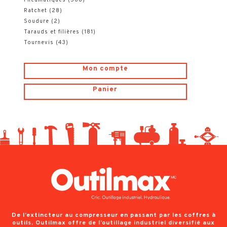
Ratchet
(28)
Soudure
(2)
Tarauds et filières
(181)
Tournevis
(43)
Mon compte
Panier
De l’extincteur au compresseur en passant par les coffres à
outils, Outilmax offre de l’outillage industriel diversifié aux