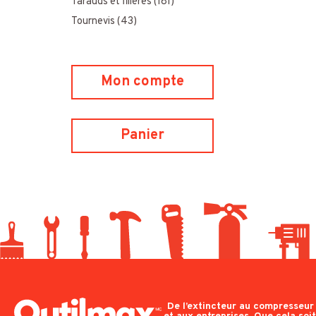
Tarauds et filières
(181)
Tournevis
(43)
Mon compte
Panier
De l’extincteur au compresseur e