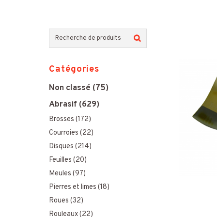
R
e
Catégories
c
Non classé
(75)
h
Abrasif
(629)
e
Brosses
(172)
r
Courroies
(22)
c
Disques
(214)
h
Feuilles
(20)
Meules
(97)
e
Pierres et limes
(18)
p
Roues
(32)
o
Rouleaux
(22)