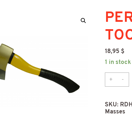
PE
TO
18,95
$
1 in stock
PERF
+
-
TOOL
HACH
quant
SKU:
RDH
Masses