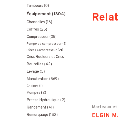
u
Tambours
(0)
Rela
Équipement
(1304)
r
Chandelles
(16)
:
Coffres
(25)
Compresseur
(35)
Pompe de compresseur
(7)
Pièces Compresseur
(21)
Crics Rouleurs et Crics
Bouteilles
(42)
Levage
(5)
Manutention
(569)
Chaines
(1)
Pompes
(2)
Presse Hydraulique
(2)
Marteaux et
Rangement
(41)
ELGIN 
Remorquage
(182)