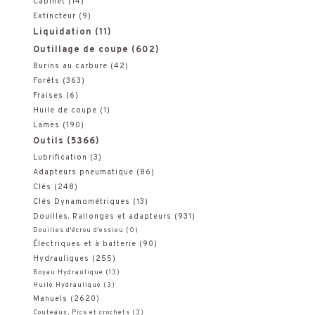
Cabinet
(14)
Extincteur
(9)
Liquidation
(11)
Outillage de coupe
(602)
Burins au carbure
(42)
Forêts
(363)
Fraises
(6)
Huile de coupe
(1)
Lames
(190)
Outils
(5366)
Lubrification
(3)
Adapteurs pneumatique
(86)
Clés
(248)
Clés Dynamométriques
(13)
Douilles, Rallonges et adapteurs
(931)
Douilles d'écrou d'essieu
(0)
Électriques et à batterie
(90)
Hydrauliques
(255)
Boyau Hydraulique
(13)
Huile Hydraulique
(3)
Manuels
(2620)
Couteaux, Pics et crochets
(3)