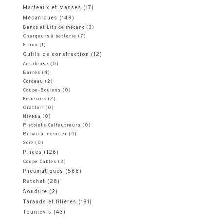
Marteaux et Masses
(17)
Mécaniques
(149)
Bancs et Lits de mécano
(3)
Chargeurs à batterie
(7)
Etaux
(1)
Outils de construction
(12)
Agrafeuse
(0)
Barres
(4)
Cordeau
(2)
Coupe-Boulons
(0)
Equerres
(2)
Grattoir
(0)
Niveau
(0)
Pistolets Calfeutreurs
(0)
Ruban à mesurer
(4)
Scie
(0)
Pinces
(126)
Coupe Cables
(2)
Pneumatiques
(568)
Ratchet
(28)
Soudure
(2)
Tarauds et filières
(181)
Tournevis
(43)