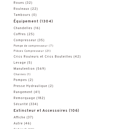
Roues
(32)
e
Rouleaux
(22)
Tambours
(0)
p
Équipement
(1304)
o
Chandelles
(16)
Coffres
(25)
u
Compresseur
(35)
Pompe de compresseur
(7)
r
Pièces Compresseur
(21)
Crics Rouleurs et Crics Bouteilles
(42)
:
Levage
(5)
Manutention
(569)
Chaines
(1)
Pompes
(2)
Presse Hydraulique
(2)
Rangement
(41)
Remorquage
(182)
Sécurité
(334)
Extincteur et Accessoires
(106)
Affiche
(37)
Autre
(46)