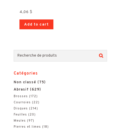
4,06
$
Add to cart
R
e
Catégories
c
Non classé
(75)
h
Abrasif
(629)
e
Brosses
(172)
Courroies
(22)
r
Disques
(214)
Feuilles
(20)
c
Meules
(97)
h
Pierres et limes
(18)