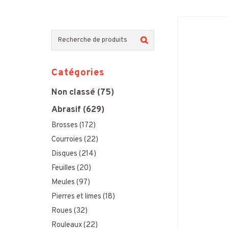
R
e
Catégories
c
Non classé
(75)
h
Abrasif
(629)
e
Brosses
(172)
r
Courroies
(22)
c
Disques
(214)
h
Feuilles
(20)
Meules
(97)
e
Pierres et limes
(18)
p
Roues
(32)
o
Rouleaux
(22)