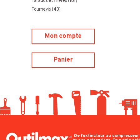
Tarauds et filières
(181)
Tournevis
(43)
Mon compte
Panier
De l’extincteur au compresseur e