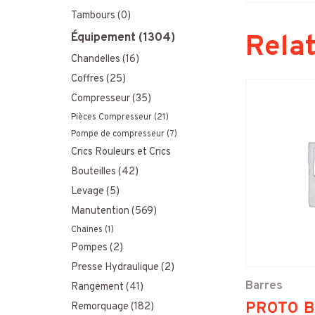
u
Tambours
(0)
Rela
Équipement
(1304)
r
Chandelles
(16)
:
Coffres
(25)
Compresseur
(35)
Pièces Compresseur
(21)
Pompe de compresseur
(7)
Crics Rouleurs et Crics
Bouteilles
(42)
Levage
(5)
Manutention
(569)
Chaines
(1)
Pompes
(2)
Presse Hydraulique
(2)
Barres
Rangement
(41)
PROTO 
Remorquage
(182)