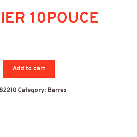
IER 10POUCE
R
UCE
Add to cart
ity
82210
Category:
Barres