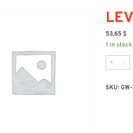
LEV
53,65
$
1 in stock
LEVIE
+
-
10PO
quant
SKU:
GW-