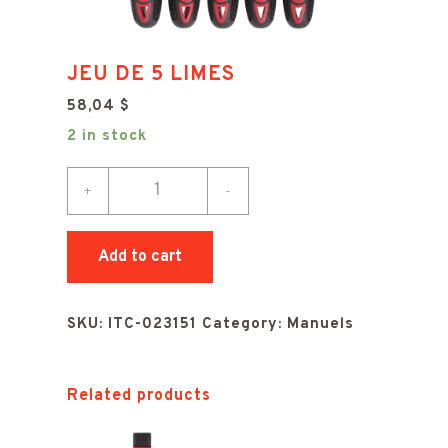
JEU DE 5 LIMES
58,04
$
2 in stock
JEU
+
-
DE
5
Add to cart
LIMES
quantity
SKU:
ITC-023151
Category:
Manuels
Related products