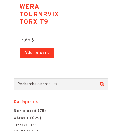
WERA
TOURNRVIX
TORX T9
15,65
$
Add to cart
R
e
Catégories
c
Non classé
(75)
h
Abrasif
(629)
e
Brosses
(172)