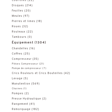
Courroies
(22)
r
Disques
(214)
Feuilles
(20)
c
Meules
(97)
h
Pierres et limes
(18)
Roues
(32)
e
Rouleaux
(22)
Tambours
(0)
p
Équipement
(1304)
o
Chandelles
(16)
Coffres
(25)
u
Compresseur
(35)
Pièces Compresseur
(21)
r
Pompe de compresseur
(7)
Crics Rouleurs et Crics Bouteilles
(42)
:
Levage
(5)
Manutention
(569)
Chaines
(1)
Pompes
(2)
Presse Hydraulique
(2)
Rangement
(41)
Remorquage
(182)