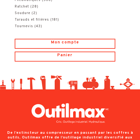
Ratchet
(28)
Soudure
(2)
Tarauds et filières
(181)
Tournevis
(43)
Mon compte
Panier
De l’extincteur au compresseur en passant par les coffres à
outils, Outilmax offre de l’outillage industriel diversifié aux