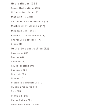
Hydrauliques
(255)
Boyau Hydraulique
(13)
Huile Hydraulique
(3)
Manuels
(2620)
Couteaux, Pics et crochets
(3)
Marteaux et Masses
(17)
Mécaniques
(149)
Bancs et Lits de mécano
(3)
Chargeurs à batterie
(7)
Etaux
(1)
Outils de construction
(12)
Agrafeuse
(0)
Barres
(4)
Cordeau
(2)
Coupe-Boulons
(0)
Equerres
(2)
Grattoir
(0)
Niveau
(0)
Pistolets Calfeutreurs
(0)
Ruban à mesurer
(4)
Scie
(0)
Pinces
(126)
Coupe Cables
(2)
Pneumatiques
(568)