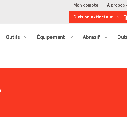
Mon compte
À propos 
Division extincteur
Outils
Équipement
Abrasif
Out
G