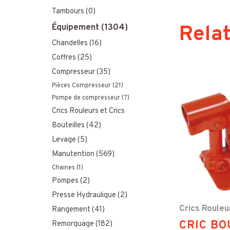
u
Tambours
(0)
Rela
Équipement
(1304)
r
Chandelles
(16)
:
Coffres
(25)
Compresseur
(35)
Pièces Compresseur
(21)
Pompe de compresseur
(7)
Crics Rouleurs et Crics
Bouteilles
(42)
Levage
(5)
Manutention
(569)
Chaines
(1)
Pompes
(2)
Presse Hydraulique
(2)
Crics Rouleu
Rangement
(41)
CRIC BO
Remorquage
(182)