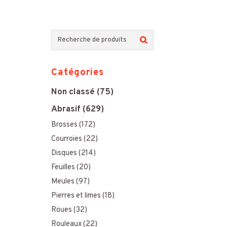
R
e
Catégories
c
Non classé
(75)
h
Abrasif
(629)
e
Brosses
(172)
r
Courroies
(22)
c
Disques
(214)
h
Feuilles
(20)
Meules
(97)
e
Pierres et limes
(18)
p
Roues
(32)
o
Rouleaux
(22)