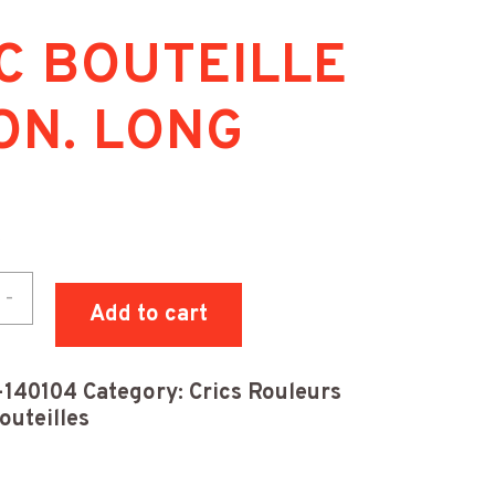
C BOUTEILLE
ON. LONG
k
-
EILLE
Add to cart
-140104
Category:
Crics Rouleurs
ity
outeilles