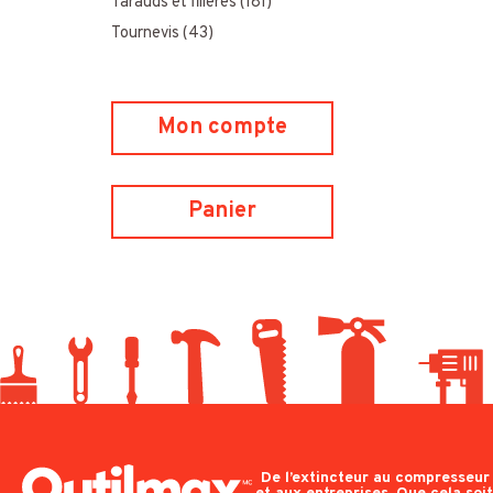
Tarauds et filières
(181)
Tournevis
(43)
Mon compte
Panier
De l’extincteur au compresseur e