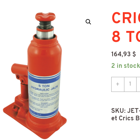
CRI
8 T
164,93
$
2 in stoc
CRIC
+
BOUT
8
TON.
LONG
SKU:
JET
quant
et Crics B