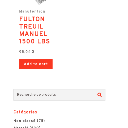
Manutention
FULTON
TREUIL
MANUEL
1500 LBS
98,04
$
Add to cart
R
e
Catégories
c
Non classé
(75)
h