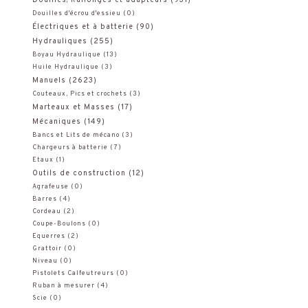
Douilles d'écrou d'essieu
(0)
Électriques et à batterie
(90)
Hydrauliques
(255)
Boyau Hydraulique
(13)
Huile Hydraulique
(3)
Manuels
(2623)
Couteaux, Pics et crochets
(3)
Marteaux et Masses
(17)
Mécaniques
(149)
Bancs et Lits de mécano
(3)
Chargeurs à batterie
(7)
Etaux
(1)
Outils de construction
(12)
Agrafeuse
(0)
Barres
(4)
Cordeau
(2)
Coupe-Boulons
(0)
Equerres
(2)
Grattoir
(0)
Niveau
(0)
Pistolets Calfeutreurs
(0)
Ruban à mesurer
(4)
Scie
(0)