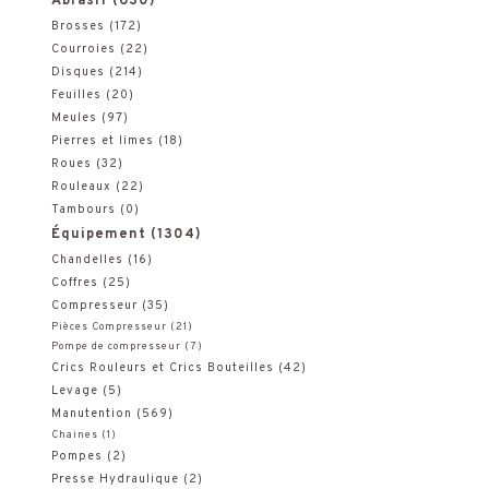
Abrasif
(630)
e
Brosses
(172)
Courroies
(22)
r
Disques
(214)
Feuilles
(20)
c
Meules
(97)
h
Pierres et limes
(18)
Roues
(32)
e
Rouleaux
(22)
Tambours
(0)
p
Équipement
(1304)
o
Chandelles
(16)
Coffres
(25)
u
Compresseur
(35)
Pièces Compresseur
(21)
r
Pompe de compresseur
(7)
Crics Rouleurs et Crics Bouteilles
(42)
:
Levage
(5)
Manutention
(569)
Chaines
(1)
Pompes
(2)
Presse Hydraulique
(2)