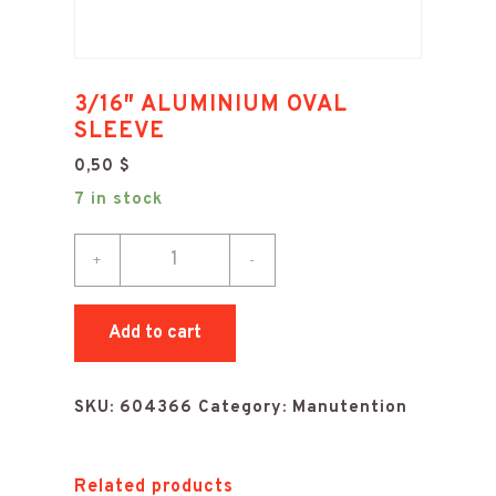
3/16″ ALUMINIUM OVAL
SLEEVE
0,50
$
7 in stock
3/16"
+
-
ALUMINIUM
OVAL
Add to cart
SLEEVE
quantity
SKU:
604366
Category:
Manutention
Related products