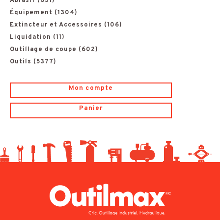
Abrasif
(631)
e
Équipement
(1304)
Extincteur et Accessoires
(106)
r
Liquidation
(11)
c
Outillage de coupe
(602)
Outils
(5377)
h
e
Mon compte
p
Panier
o
u
r
: