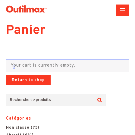
Aller
au
contenu
Panier
Accueil
>
Panier
Your cart is currently empty.
Return to shop
R
e
Catégories
c
Non classé
(75)
h