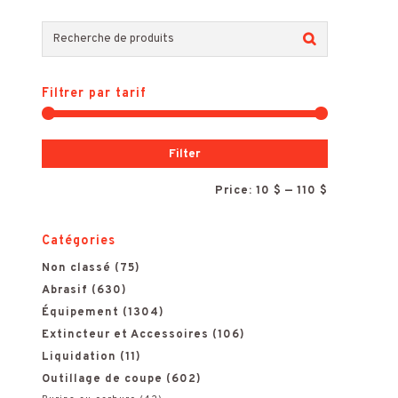
R
e
Filtrer par tarif
c
h
M
M
Filter
e
i
a
Price:
10 $
—
110 $
r
n
x
c
Catégories
h
p
p
Non classé
(75)
e
Abrasif
(630)
r
r
Équipement
(1304)
p
Extincteur et Accessoires
(106)
i
i
o
Liquidation
(11)
c
c
Outillage de coupe
(602)
u