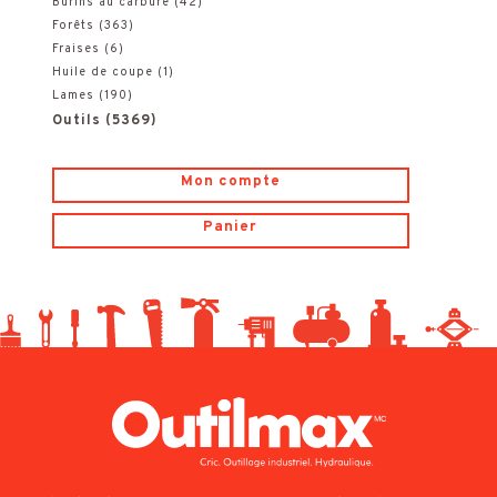
Burins au carbure
(42)
e
e
r
Forêts
(363)
Fraises
(6)
:
Huile de coupe
(1)
Lames
(190)
Outils
(5369)
Mon compte
Panier