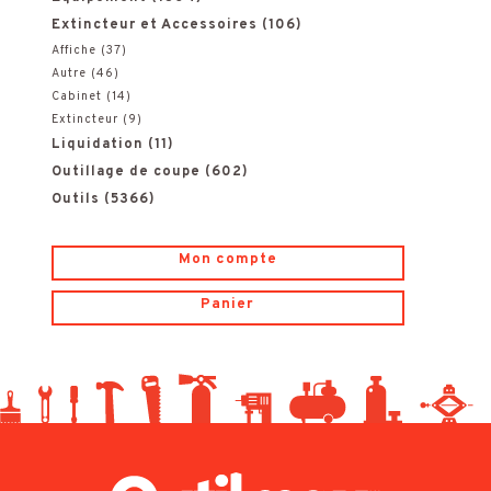
p
Extincteur et Accessoires
(106)
i
i
o
Affiche
(37)
c
c
Autre
(46)
u
Cabinet
(14)
Extincteur
(9)
e
e
r
Liquidation
(11)
:
Outillage de coupe
(602)
Outils
(5366)
Mon compte
Panier