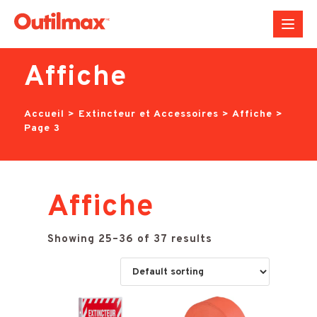
Aller
au
contenu
Affiche
Accueil
>
Extincteur et Accessoires
>
Affiche
>
Page 3
Affiche
Showing 25–36 of 37 results