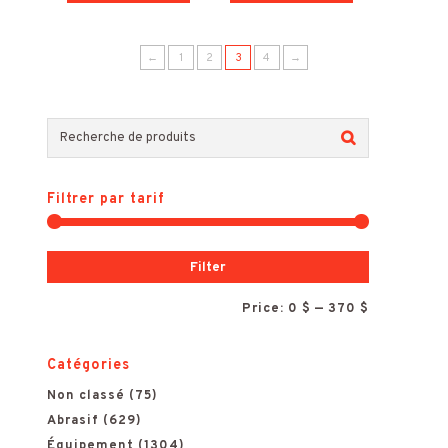
←
1
2
3
4
→
R
e
Filtrer par tarif
c
h
M
M
Filter
e
i
a
Price:
0 $
—
370 $
r
n
x
c
Catégories
h
p
p
Non classé
(75)
e
Abrasif
(629)
r
r
Équipement
(1304)