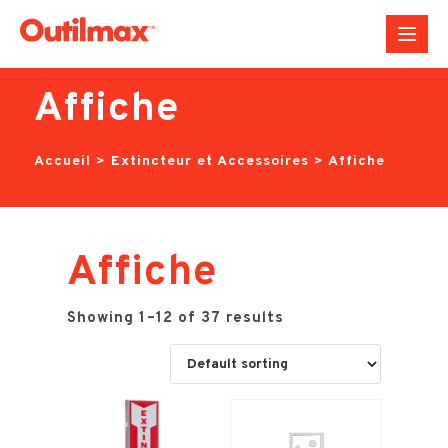
Aller
au
contenu
Affiche
Accueil
>
Extincteur et Accessoires
>
Affiche
Affiche
Showing 1–12 of 37 results