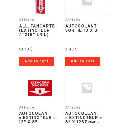
Affiche
Affiche
ALL. PANCARTE
AUTOCOLANT
(EXTINCTEUR
SORTIE 10 X 8
4″X18″ EN L)
10,78
$
3,45
$
Add to cart
Add to cart
Affiche
Affiche
AUTOCOLANT
AUTOCOLLANT
« EXTINCTEUR »
« EXTINCTEUR »
12″ X 8″
8″ X 12&Prime…