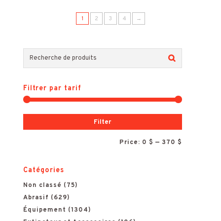
1
2
3
4
→
R
e
Filtrer par tarif
c
h
M
M
Filter
e
i
a
Price:
0 $
—
370 $
r
n
x
c
Catégories
h
p
p
Non classé
(75)
e
Abrasif
(629)
r
r
Équipement
(1304)
p