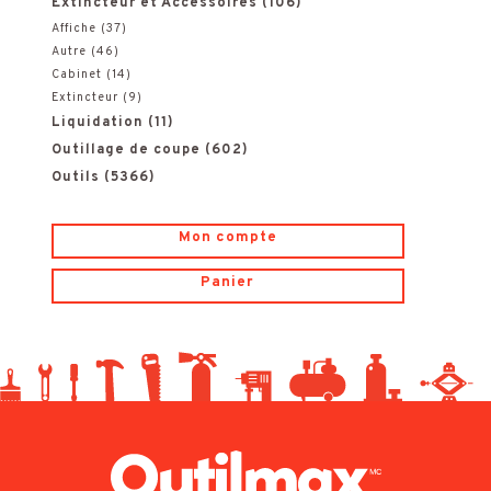
Extincteur et Accessoires
(106)
i
i
o
Affiche
(37)
c
c
Autre
(46)
u
Cabinet
(14)
Extincteur
(9)
e
e
r
Liquidation
(11)
:
Outillage de coupe
(602)
Outils
(5366)
Mon compte
Panier